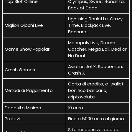
Top Slot Online
Olympus, Sweet Bonanza,
Book of Dead
Lightning Roulette, Crazy
Migliori Giochi Live
Time, Blackjack Live,
Baccarat
Monopoly Live, Dream
Game Show Popolari
Catcher, Mega Ball, Deal or
No Deal
Aviator, JetX, Spaceman,
Crash Games
Crash X
Carta di credito, e-wallet,
Metodi di Pagamento
bonifico bancario,
criptovalute
Deposito Minimo
10 euro
Prelievi
Fino a 5000 euro al giorno
Sito responsive, app per