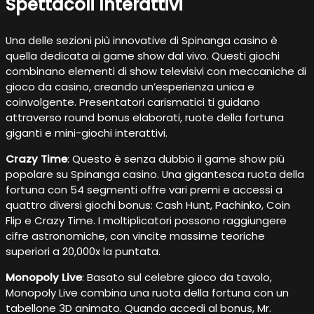
Spettacoli Interattivi
Una delle sezioni più innovative di Spinanga casino è
quella dedicata ai game show dal vivo. Questi giochi
combinano elementi di show televisivi con meccaniche di
gioco da casino, creando un’esperienza unica e
coinvolgente. Presentatori carismatici ti guidano
attraverso round bonus elaborati, ruote della fortuna
giganti e mini-giochi interattivi.
Crazy Time
: Questo è senza dubbio il game show più
popolare su Spinanga casino. Una gigantesca ruota della
fortuna con 54 segmenti offre vari premi e accessi a
quattro diversi giochi bonus: Cash Hunt, Pachinko, Coin
Flip e Crazy Time. I moltiplicatori possono raggiungere
cifre astronomiche, con vincite massime teoriche
superiori a 20,000x la puntata.
Monopoly Live
: Basato sul celebre gioco da tavolo,
Monopoly Live combina una ruota della fortuna con un
tabellone 3D animato. Quando accedi al bonus, Mr.