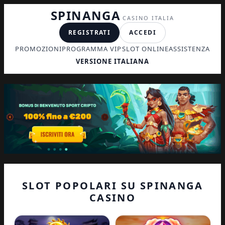
SPINANGA
CASINO ITALIA
REGISTRATI
ACCEDI
PROMOZIONI
PROGRAMMA VIP
SLOT ONLINE
ASSISTENZA
VERSIONE ITALIANA
SLOT POPOLARI SU SPINANGA
CASINO