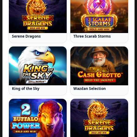
Serene Dragons
Three Scarab Storms
King of the Sky
Wazdan Selection