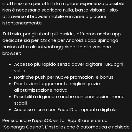
si ottimizzerà per offrirti la migliore esperienza possibile.
Non è necessario scaricare nulla, basta visitare il sito
attraverso il browser mobile e iniziare a giocare
istantaneamente.
Tuttavia, per gli utenti più assidui, offriamo anche app
dedicate sia per iOS che per Android. L’app Spinanga
casino offre alcuni vantaggi rispetto alla versione
browser:
Accesso più rapido senza dover digitare l’URL ogni
volta
Notifiche push per nuove promozioni e bonus
Prestazioni leggermente migliori grazie
all’ottimizzazione nativa
Possibilità di giocare anche con connessioni meno
stabili
Accesso sicuro con Face ID o impronta digitale
Per scaricare l’app iOS, visita l’App Store e cerca
“Spinanga Casino”. L’installazione è automatica e richiede