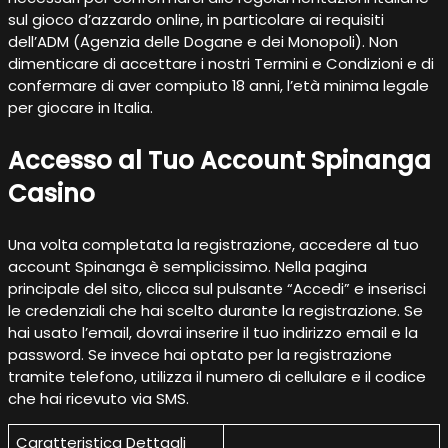
sul gioco d’azzardo online, in particolare ai requisiti
dell’ADM (Agenzia delle Dogane e dei Monopoli). Non
dimenticare di accettare i nostri Termini e Condizioni e di
confermare di aver compiuto 18 anni, l’età minima legale
per giocare in Italia.
Accesso al Tuo Account Spinanga
Casino
Una volta completata la registrazione, accedere al tuo
account Spinanga è semplicissimo. Nella pagina
principale del sito, clicca sul pulsante “Accedi” e inserisci
le credenziali che hai scelto durante la registrazione. Se
hai usato l’email, dovrai inserire il tuo indirizzo email e la
password. Se invece hai optato per la registrazione
tramite telefono, utilizza il numero di cellulare e il codice
che hai ricevuto via SMS.
Caratteristica Dettagli