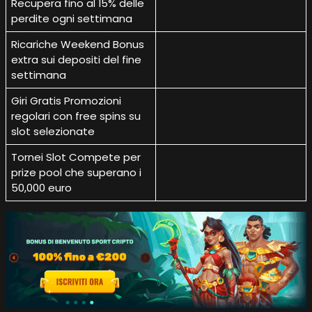
Recupera fino al 15% delle
perdite ogni settimana
Ricariche Weekend Bonus
extra sui depositi del fine
settimana
Giri Gratis Promozioni
regolari con free spins su
slot selezionate
Tornei Slot Compete per
prize pool che superano i
50,000 euro