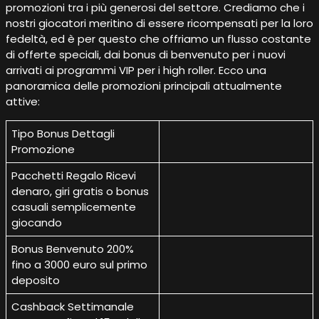
promozioni tra i più generosi del settore. Crediamo che i
nostri giocatori meritino di essere ricompensati per la loro
fedeltà, ed è per questo che offriamo un flusso costante
di offerte speciali, dai bonus di benvenuto per i nuovi
arrivati ai programmi VIP per i high roller. Ecco una
panoramica delle promozioni principali attualmente
attive:
Tipo Bonus Dettagli
Promozione
Pacchetti Regalo Ricevi
denaro, giri gratis o bonus
casuali semplicemente
giocando
Bonus Benvenuto 200%
fino a 3000 euro sul primo
deposito
Cashback Settimanale