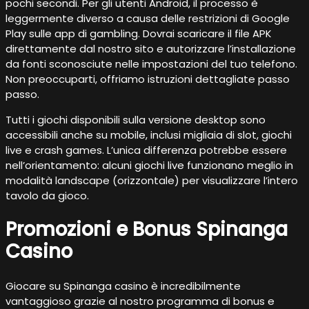
pochi secondi. Per gli utenti Android, il processo è
leggermente diverso a causa delle restrizioni di Google
Play sulle app di gambling. Dovrai scaricare il file APK
direttamente dal nostro sito e autorizzare l’installazione
da fonti sconosciute nelle impostazioni del tuo telefono.
Non preoccuparti, offriamo istruzioni dettagliate passo
passo.
Tutti i giochi disponibili sulla versione desktop sono
accessibili anche su mobile, inclusi migliaia di slot, giochi
live e crash games. L’unica differenza potrebbe essere
nell’orientamento: alcuni giochi live funzionano meglio in
modalità landscape (orizzontale) per visualizzare l’intero
tavolo da gioco.
Promozioni e Bonus Spinanga
Casino
Giocare su Spinanga casino è incredibilmente
vantaggioso grazie al nostro programma di bonus e