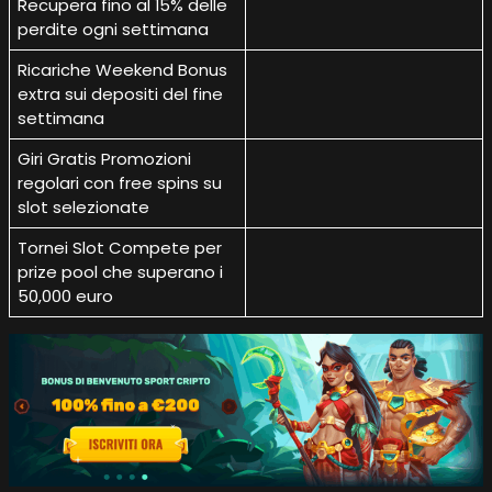
Recupera fino al 15% delle
perdite ogni settimana
Ricariche Weekend Bonus
extra sui depositi del fine
settimana
Giri Gratis Promozioni
regolari con free spins su
slot selezionate
Tornei Slot Compete per
prize pool che superano i
50,000 euro