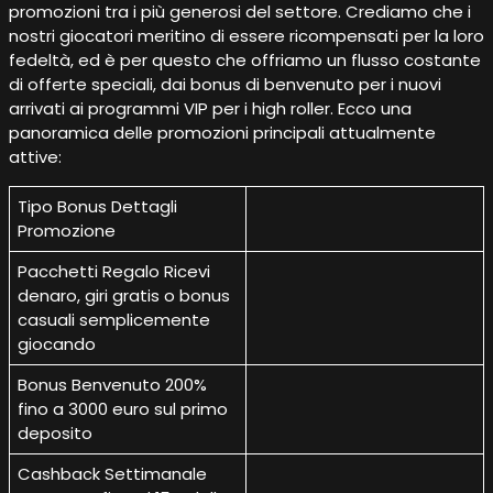
promozioni tra i più generosi del settore. Crediamo che i
nostri giocatori meritino di essere ricompensati per la loro
fedeltà, ed è per questo che offriamo un flusso costante
di offerte speciali, dai bonus di benvenuto per i nuovi
arrivati ai programmi VIP per i high roller. Ecco una
panoramica delle promozioni principali attualmente
attive:
Tipo Bonus Dettagli
Promozione
Pacchetti Regalo Ricevi
denaro, giri gratis o bonus
casuali semplicemente
giocando
Bonus Benvenuto 200%
fino a 3000 euro sul primo
deposito
Cashback Settimanale