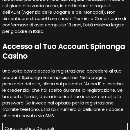
sul gioco d’azzardo online, in particolare ai requisiti
dell’ADM (Agenzia delle Dogane e dei Monopoli). Non
dimenticare di accettare i nostri Termini e Condizioni e di
confermare di aver compiuto 18 anni, l’età minima legale
per giocare in Italia.
Accesso al Tuo Account Spinanga
Casino
Una volta completata la registrazione, accedere al tuo
account Spinanga è semplicissimo. Nella pagina
principale del sito, clicca sul pulsante “Accedi” e inserisci
le credenziali che hai scelto durante la registrazione. Se
hai usato l’email, dovrai inserire il tuo indirizzo email e la
password. Se invece hai optato per la registrazione
tramite telefono, utilizza il numero di cellulare e il codice
che hai ricevuto via SMS.
Caratteristica Dettagli