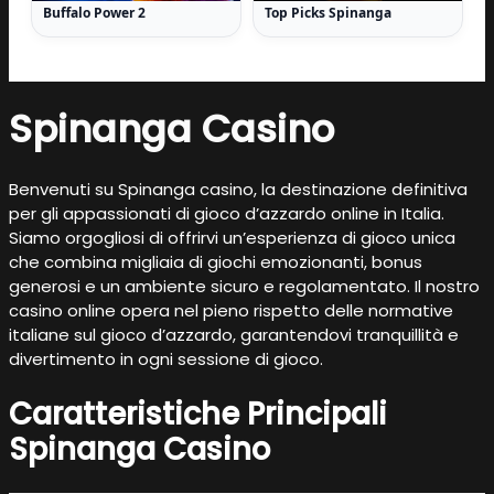
Buffalo Power 2
Top Picks Spinanga
Spinanga Casino
Benvenuti su Spinanga casino, la destinazione definitiva
per gli appassionati di gioco d’azzardo online in Italia.
Siamo orgogliosi di offrirvi un’esperienza di gioco unica
che combina migliaia di giochi emozionanti, bonus
generosi e un ambiente sicuro e regolamentato. Il nostro
casino online opera nel pieno rispetto delle normative
italiane sul gioco d’azzardo, garantendovi tranquillità e
divertimento in ogni sessione di gioco.
Caratteristiche Principali
Spinanga Casino