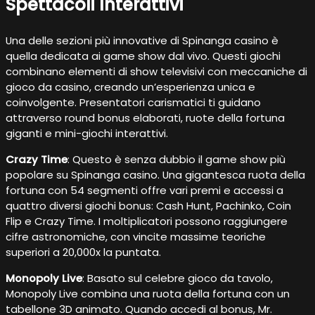
Spettacoli Interattivi
Una delle sezioni più innovative di Spinanga casino è
quella dedicata ai game show dal vivo. Questi giochi
combinano elementi di show televisivi con meccaniche di
gioco da casino, creando un’esperienza unica e
coinvolgente. Presentatori carismatici ti guidano
attraverso round bonus elaborati, ruote della fortuna
giganti e mini-giochi interattivi.
Crazy Time
: Questo è senza dubbio il game show più
popolare su Spinanga casino. Una gigantesca ruota della
fortuna con 54 segmenti offre vari premi e accessi a
quattro diversi giochi bonus: Cash Hunt, Pachinko, Coin
Flip e Crazy Time. I moltiplicatori possono raggiungere
cifre astronomiche, con vincite massime teoriche
superiori a 20,000x la puntata.
Monopoly Live
: Basato sul celebre gioco da tavolo,
Monopoly Live combina una ruota della fortuna con un
tabellone 3D animato. Quando accedi al bonus, Mr.