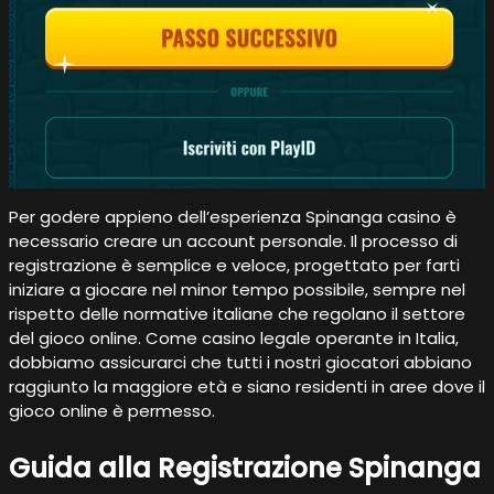
Per godere appieno dell’esperienza Spinanga casino è
necessario creare un account personale. Il processo di
registrazione è semplice e veloce, progettato per farti
iniziare a giocare nel minor tempo possibile, sempre nel
rispetto delle normative italiane che regolano il settore
del gioco online. Come casino legale operante in Italia,
dobbiamo assicurarci che tutti i nostri giocatori abbiano
raggiunto la maggiore età e siano residenti in aree dove il
gioco online è permesso.
Guida alla Registrazione Spinanga