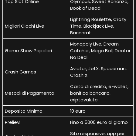
Top Slot Online
Olympus, Sweet Bonanza,
Book of Dead
Lightning Roulette, Crazy
Migliori Giochi Live
Time, Blackjack Live,
Baccarat
Monopoly Live, Dream
Game Show Popolari
Catcher, Mega Ball, Deal or
No Deal
Aviator, JetX, Spaceman,
Crash Games
Crash X
Carta di credito, e-wallet,
Metodi di Pagamento
bonifico bancario,
criptovalute
Deposito Minimo
10 euro
Prelievi
Fino a 5000 euro al giorno
Sito responsive, app per