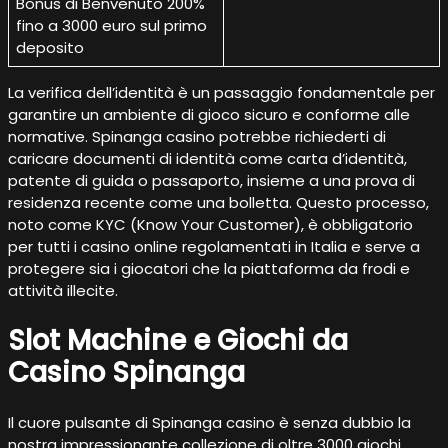
Bonus di Benvenuto 200%
fino a 3000 euro sul primo
deposito
La verifica dell’identità è un passaggio fondamentale per
garantire un ambiente di gioco sicuro e conforme alle
normative. Spinanga casino potrebbe richiederti di
caricare documenti di identità come carta d’identità,
patente di guida o passaporto, insieme a una prova di
residenza recente come una bolletta. Questo processo,
noto come KYC (Know Your Customer), è obbligatorio
per tutti i casino online regolamentati in Italia e serve a
protegere sia i giocatori che la piattaforma da frodi e
attività illecite.
Slot Machine e Giochi da
Casino Spinanga
Il cuore pulsante di Spinanga casino è senza dubbio la
nostra impressionante collezione di oltre 3000 giochi.