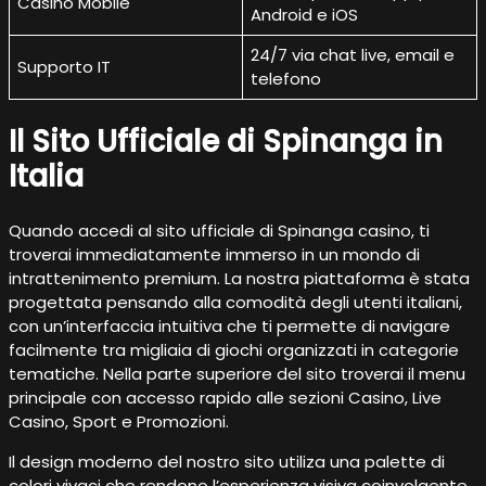
Casino Mobile
Android e iOS
24/7 via chat live, email e
Supporto IT
telefono
Il Sito Ufficiale di Spinanga in
Italia
Quando accedi al sito ufficiale di Spinanga casino, ti
troverai immediatamente immerso in un mondo di
intrattenimento premium. La nostra piattaforma è stata
progettata pensando alla comodità degli utenti italiani,
con un’interfaccia intuitiva che ti permette di navigare
facilmente tra migliaia di giochi organizzati in categorie
tematiche. Nella parte superiore del sito troverai il menu
principale con accesso rapido alle sezioni Casino, Live
Casino, Sport e Promozioni.
Il design moderno del nostro sito utiliza una palette di
colori vivaci che rendono l’esperienza visiva coinvolgente