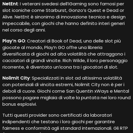
NetEnt
: I veterani svedesi dell’iGaming sono famosi per
slot iconiche come Starburst, Gonzo’s Quest e Dead or
Alive. NetEnt è sinonimo di innovazione tecnica e design
impeccabile, con giochi che hanno definito interi generi
nel corso degli anni.
Play’n GO
: Creatori di Book of Dead, una delle slot più
giocate al mondo, Play’n GO offre una libreria
diversificata di giochi ad alta volatilità che attraggono i
cacciatori di grandi vincite. Rich Wilde, il loro personaggio
ricorrente, è diventato un’icona tra i giocatori di slot.
Nolimit City
: Specializzati in slot ad altissima volatilità
con potenziali di vincita estremi, Nolimit City non è per i
deboli di cuore. Giochi come San Quentin xWays e Mental
possono pagare migliaia di volte la puntata nei loro round
bonus esplosivi.
Tutti questi provider sono certificati da laboratori
indipendenti che testano i loro giochi per garantire
fairness e conformità agli standard internazionali. Gli RTP