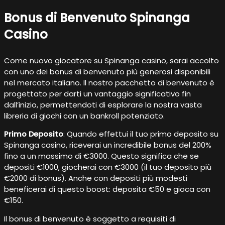
Bonus di Benvenuto Spinanga
Casino
Come nuovo giocatore su Spinanga casino, sarai accolto
con uno dei bonus di benvenuto più generosi disponibili
nel mercato italiano. Il nostro pacchetto di benvenuto è
progettato per darti un vantaggio significativo fin
dall’inizio, permettendoti di esplorare la nostra vasta
libreria di giochi con un bankroll potenziato.
Primo Deposito
: Quando effettui il tuo primo deposito su
Spinanga casino, riceverai un incredibile bonus del 200%
fino a un massimo di €3000. Questo significa che se
depositi €1000, giocherai con €3000 (il tuo deposito più
€2000 di bonus). Anche con depositi più modesti
beneficerai di questo boost: deposita €50 e gioca con
€150.
Il bonus di benvenuto è soggetto a requisiti di