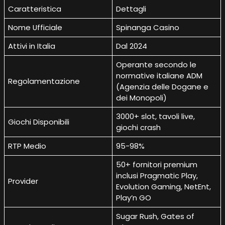
Caratteristica
Dettagli
Nome Ufficiale
Spinanga Casino
Attivi in Italia
Dal 2024
Operante secondo le
normative italiane ADM
Regolamentazione
(Agenzia delle Dogane e
dei Monopoli)
3000+ slot, tavoli live,
Giochi Disponibili
giochi crash
RTP Medio
95-98%
50+ fornitori premium
inclusi Pragmatic Play,
Provider
Evolution Gaming, NetEnt,
Play’n GO
Sugar Rush, Gates of