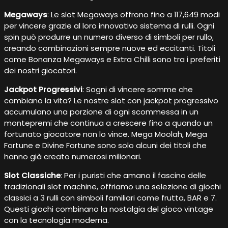
Megaways
: Le slot Megaways offrono fino a 117,649 modi
per vincere grazie al loro innovativo sistema di rulli. Ogni
spin può produrre un numero diverso di simboli per rullo,
creando combinazioni sempre nuove ed eccitanti. Titoli
come Bonanza Megaways e Extra Chilli sono tra i preferiti
dei nostri giocatori.
Jackpot Progressivi
: Sogni di vincere somme che
cambiano la vita? Le nostre slot con jackpot progressivo
accumulano una porzione di ogni scommessa in un
montepremi che continua a crescere fino a quando un
fortunato giocatore non lo vince. Mega Moolah, Mega
Fortune e Divine Fortune sono solo alcuni dei titoli che
hanno già creato numerosi milionari.
Slot Classiche
: Per i puristi che amano il fascino delle
tradizionali slot machine, offriamo una selezione di giochi
classici a 3 rulli con simboli familiari come frutta, BAR e 7.
Questi giochi combinano la nostalgia del gioco vintage
con la tecnologia moderna.