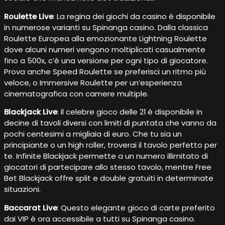
Roulette Live
: La regina dei giochi da casino è disponibile
in numerose varianti su Spinanga casino. Dalla classica
Roulette Europea alla emozionante Lightning Roulette
dove alcuni numeri vengono moltiplicati casualmente
fino a 500x, c’è una versione per ogni tipo di giocatore.
Prova anche Speed Roulette se preferisci un ritmo più
veloce, o Immersive Roulette per un’esperienza
cinematografica con camere multiple.
Blackjack Live
: Il celebre gioco delle 21 è disponibile in
decine di tavoli diversi con limiti di puntata che vanno da
pochi centesimi a migliaia di euro. Che tu sia un
principiante o un high roller, troverai il tavolo perfetto per
te. Infinite Blackjack permette a un numero illimitato di
giocatori di partecipare allo stesso tavolo, mentre Free
Bet Blackjack offre split e double gratuiti in determinate
situazioni.
Baccarat Live
: Questo elegante gioco di carte preferito
dai VIP è ora accessibile a tutti su Spinanga casino.