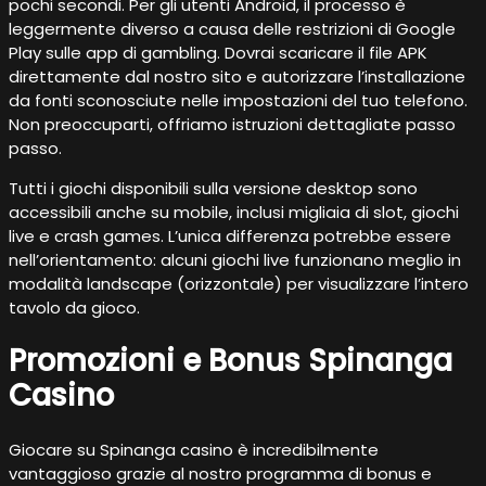
pochi secondi. Per gli utenti Android, il processo è
leggermente diverso a causa delle restrizioni di Google
Play sulle app di gambling. Dovrai scaricare il file APK
direttamente dal nostro sito e autorizzare l’installazione
da fonti sconosciute nelle impostazioni del tuo telefono.
Non preoccuparti, offriamo istruzioni dettagliate passo
passo.
Tutti i giochi disponibili sulla versione desktop sono
accessibili anche su mobile, inclusi migliaia di slot, giochi
live e crash games. L’unica differenza potrebbe essere
nell’orientamento: alcuni giochi live funzionano meglio in
modalità landscape (orizzontale) per visualizzare l’intero
tavolo da gioco.
Promozioni e Bonus Spinanga
Casino
Giocare su Spinanga casino è incredibilmente
vantaggioso grazie al nostro programma di bonus e