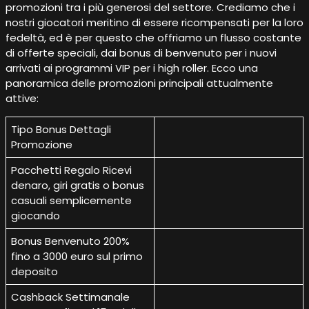
promozioni tra i più generosi del settore. Crediamo che i
nostri giocatori meritino di essere ricompensati per la loro
fedeltà, ed è per questo che offriamo un flusso costante
di offerte speciali, dai bonus di benvenuto per i nuovi
arrivati ai programmi VIP per i high roller. Ecco una
panoramica delle promozioni principali attualmente
attive:
Tipo Bonus Dettagli
Promozione
Pacchetti Regalo Ricevi
denaro, giri gratis o bonus
casuali semplicemente
giocando
Bonus Benvenuto 200%
fino a 3000 euro sul primo
deposito
Cashback Settimanale