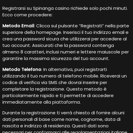
Registrarsi su Spinanga casino richiede solo pochi minuti.
Ecco come procedere:
Metodo Email
: Clicca sul pulsante “Registrati” nella parte
superiore della homepage. Inserisci il tuo indirizzo email e
crea una password sicura che utilizzerai per accedere al
tuo account. Assicurati che la password contenga
almeno 8 caratteri, inclusi numeri e lettere maiuscole per
garantire la massima sicurezza del tuo account.
Metodo Telefono
: In alternativa, puoi registrarti
utilizzando il tuo numero di telefono mobile. Riceverai un
codice di verifica via SMS che dovrai inserire per
completare la registrazione. Questo metodo è
particolarmente rapido e ti permette di accedere
immediatamente alla piattaforma.
Durante la registrazione ti verrà chiesto di fornire alcuni
dati personali di base come nome, cognome, data di
nascita e indirizzo di residenza. Questi dati sono
necessari per conformarci alle regolamentazioni italiane