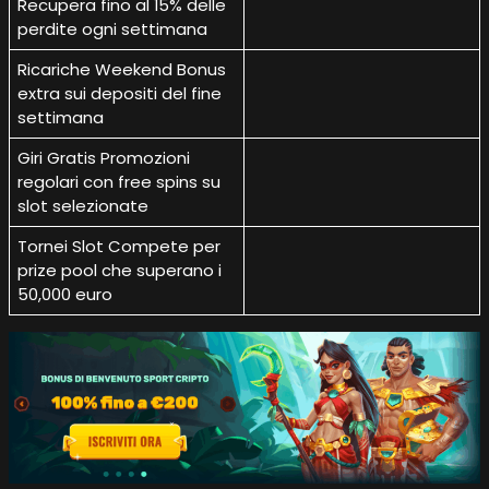
Recupera fino al 15% delle
perdite ogni settimana
Ricariche Weekend Bonus
extra sui depositi del fine
settimana
Giri Gratis Promozioni
regolari con free spins su
slot selezionate
Tornei Slot Compete per
prize pool che superano i
50,000 euro