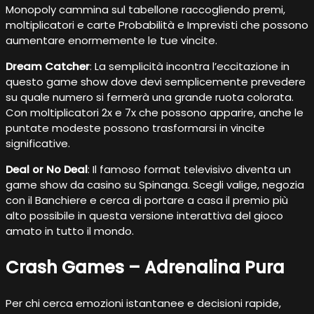
Monopoly cammina sul tabellone raccogliendo premi,
moltiplicatori e carte Probabilità e Imprevisti che possono
aumentare enormemente le tue vincite.
Dream Catcher
: La semplicità incontra l’eccitazione in
questo game show dove devi semplicemente prevedere
su quale numero si fermerà una grande ruota colorata.
Con moltiplicatori 2x e 7x che possono apparire, anche le
puntate modeste possono trasformarsi in vincite
significative.
Deal or No Deal
: Il famoso format televisivo diventa un
game show da casino su Spinanga. Scegli valige, negozia
con il Banchiere e cerca di portare a casa il premio più
alto possibile in questa versione interattiva del gioco
amato in tutto il mondo.
Crash Games – Adrenalina Pura
Per chi cerca emozioni istantanee e decisioni rapide,